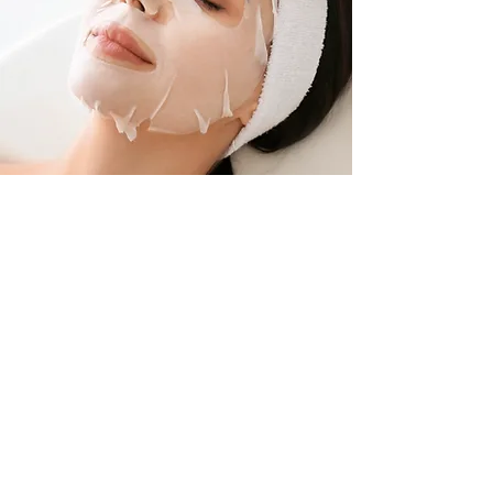
Autres services
À PROPOS
Ailin Brava
Il était une fois une femme passionnée, dont les mains
savaient apaiser, révéler, transformer. Elle n’était pas