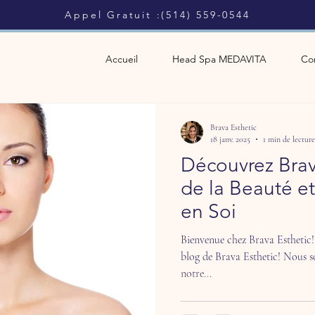
​Appel Gratuit :(514) 559-0544
Accueil
Head Spa MEDAVITA
Con
Brava Esthetic
18 janv. 2025
1 min de lecture
Découvrez Brava
de la Beauté e
en Soi
Bienvenue chez Brava Esthetic!
blog de Brava Esthetic! Nous s
notre...