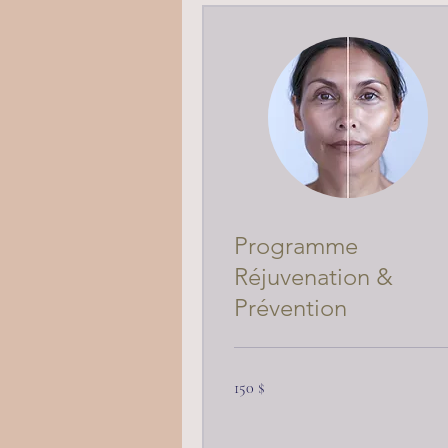
Programme
Réjuvenation &
Prévention
150 dollars
150 $
canadiens