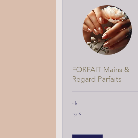
FORFAIT Mains &
Regard Parfaits
1 h
135 dollars
135 $
canadiens