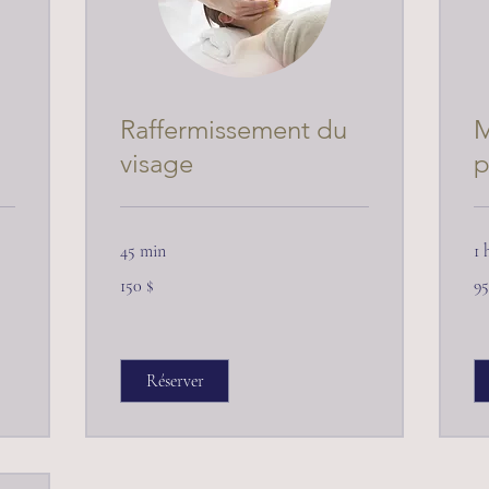
Raffermissement du
M
visage
p
45 min
1 
150 dollars
95 
150 $
95
canadiens
ca
Réserver