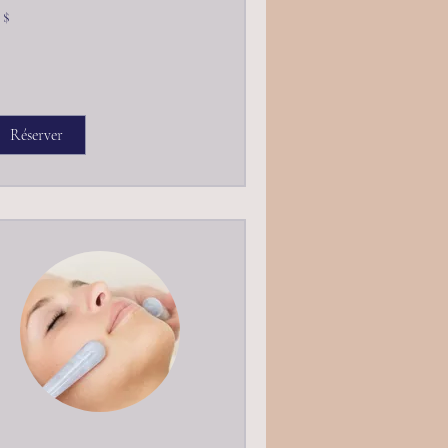
dollars
 $
nadiens
Réserver