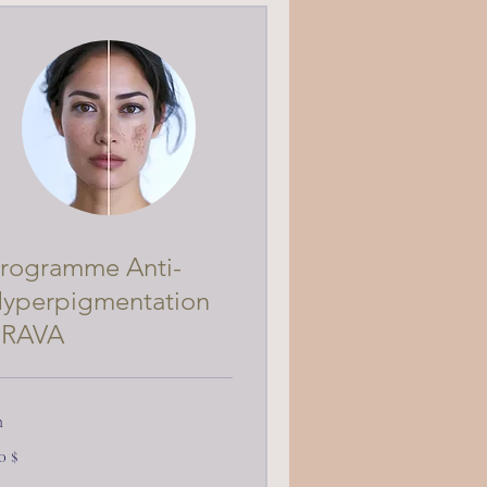
rogramme Anti-
yperpigmentation
BRAVA
h
 dollars
0 $
nadiens