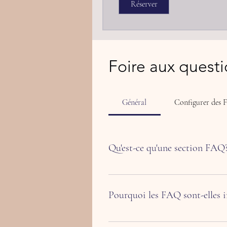
Réserver
Foire aux quest
Général
Configurer des
Qu'est-ce qu'une section FAQ
Une section FAQ peut être utilisée p
la livraison?», «Quelles sont vos heur
Pourquoi les FAQ sont-elles 
Les FAQ sont un excellent moyen d'aide