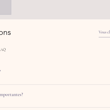
ions
 FAQ
?
our répondre rapidement aux questions fréquemment posées sur votre entr
es d'ouverture?», «Comment puis-je réserver un service?».
importantes?
r les visiteurs à trouver rapidement des réponses aux questions courantes