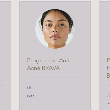
Programme Anti-
P
Acné BRAVA
H
1 h
150 dollars
1 
150 $
canadiens
150
15
ca