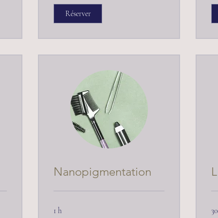
Réserver
Nanopigmentation
L
1 h
30