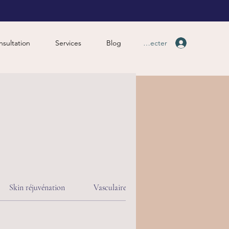
Se connecter
sultation
Services
Blog
Skin réjuvénation
Vasculaire et pigmentation
Nails e