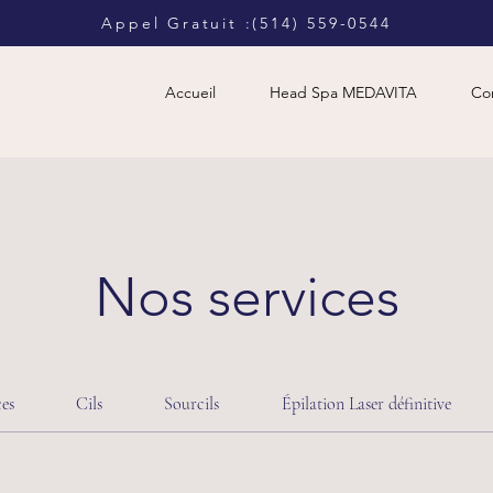
​Appel Gratuit :(514) 559-0544
Accueil
Head Spa MEDAVITA
Con
Nos services
ces
Cils
Sourcils
Épilation Laser définitive