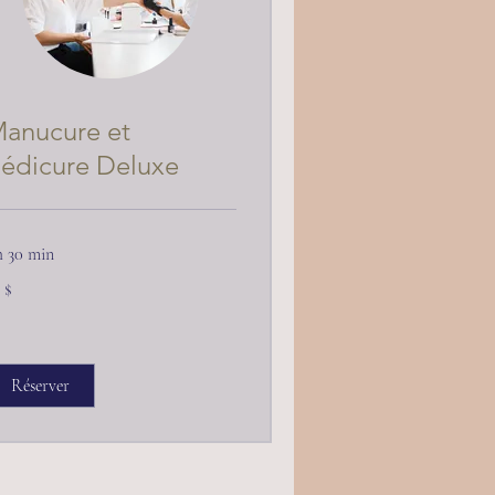
anucure et
édicure Deluxe
h 30 min
dollars
 $
nadiens
Réserver