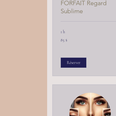
FORFAIT Regard
Sublime
1 h
85 dollars
85 $
canadiens
Réserver