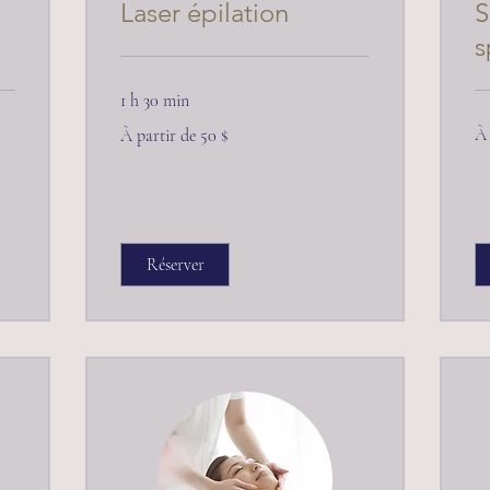
Laser épilation
S
s
1 h 30 min
À
À
À 
À partir de 50 $
par
partir
de
de
95
50 dollars
canadiens
Réserver