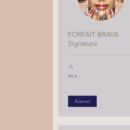
FORFAIT BRAVA
Signature
1 h
185 dollars
185 $
canadiens
Réserver