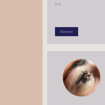
75 dollars
75 $
canadiens
Réserver