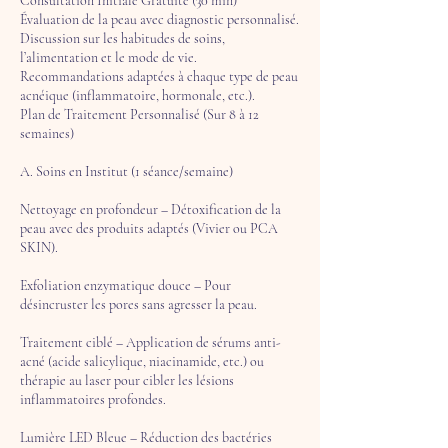
Consultation Initiale Gratuite (30 min)
Évaluation de la peau avec diagnostic personnalisé.
Discussion sur les habitudes de soins,
l’alimentation et le mode de vie.
Recommandations adaptées à chaque type de peau
acnéique (inflammatoire, hormonale, etc.).
Plan de Traitement Personnalisé (Sur 8 à 12
semaines)
A. Soins en Institut (1 séance/semaine)
Nettoyage en profondeur – Détoxification de la
peau avec des produits adaptés (Vivier ou PCA
SKIN).
Exfoliation enzymatique douce – Pour
désincruster les pores sans agresser la peau.
Traitement ciblé – Application de sérums anti-
acné (acide salicylique, niacinamide, etc.) ou
thérapie au laser pour cibler les lésions
inflammatoires profondes.
Lumière LED Bleue – Réduction des bactéries