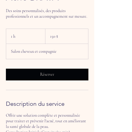
Des soins personnalisés, des produits
professionnels et un accompagnement sur mesure.
150 dollars
canadiens
1 h
1
150 $
Salon cheveux et compagnie
Réserver
Description du service
Offrir une solution complète et personnalisée
pour traiter et prévenir l'acné, tout en améliorant
la santé globale de la peau.