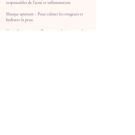
responsables de l’acné et inflammation.
Masque apaisant – Pour calmer les rougeurs et
hydrater la peau.
Conseils post-soin – Recommandations pour les
48h suivant le traitement.
Coordonnées
Brava Esthéticienne Avancée, Boulevard Saint-
Luc, Saint-Jean-sur-Richelieu, QC, Canada
+15145590544
bravaesthetic@gmail.com