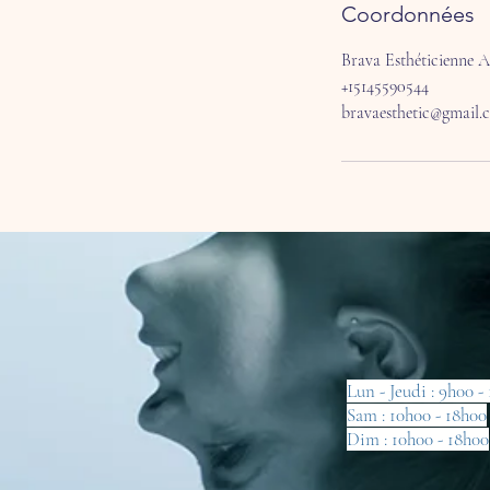
Coordonnées
Brava Esthéticienne 
+15145590544
bravaesthetic@gmail.
Lun - Jeudi : 9h00 -
Sam : 10h00 - 18h00
Dim : 10h00 - 18h00