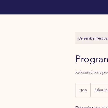
Ce service n'est pa
Progra
Redonnez à votre peau
150 dollars
canadiens
150 $
Salon ch