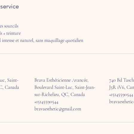
service
es sourcils
s + teinture
 intense et naturel, sans maquillage quotidien
uc, Saint-
Brava Esthéticienne Avancée,
740 Bd Tasch
QC, Canada
Boulevard Saint-Luc, Saint-Jean-
J5R 1V6, Ca
sur-Richelieu, QC, Canada
+15145590544
+15145590544
bravaestheti
bravaesthetic@gmail.com