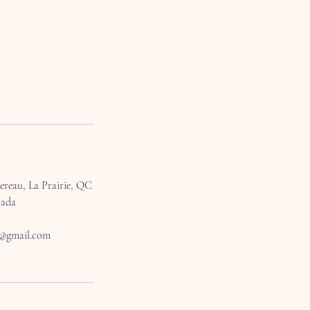
ereau, La Prairie, QC
nada
c@gmail.com