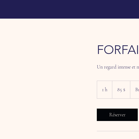
FORFAI
Un regard intense et n
85 dollars
canadiens
1 h
1
85 $
B
Réserver